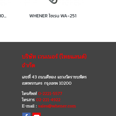
WHENER ไฟ LED WLP-8100 สีน้ำเงิน/ขาว/แดง
WHENER ไซเรน WA-251
บริษัท เวนเนอร์ (ไทยแลนด์)
จำกัด
เลขที่ 43 ถนนตีทอง แขวงวัดราชบพิตร
เขตพระนคร กรุงเทพ 10200
โทรศัพท์
0-2221-5577
โทรสาร
02-221-4922
E-mail :
sales@whener.com