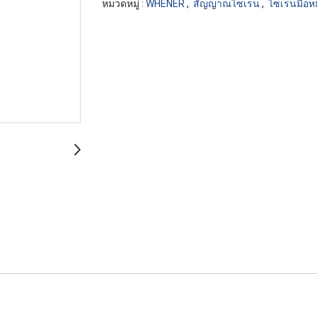
หมวดหมู่ :
WHENER
,
สัญญาณไซเรน
,
ไซเรนมือห