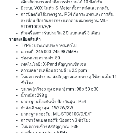
เดียวก็สามารถเข้าถึงการทำงานได้ 10 ฟังก์ชัน
มีระบบ VOX ในตัว S-Meter ทั้งภาคส่งและภาครับ
การป้องกันได้มาตรฐาน IP54 กันกระแทกและการสั่น
สะเทือน ป้องกันการกระแทกตามมมาตรฐาน MIL-
STD810C/D/E/F
ตัวเครื่องการรับประกัน 2 ปี แบตเตอรี่ 3 เดือน
รายละเอียดสินค้า
TYPE : ประเภทประชาชนทั่วไป
ความถี่ : 245.000-245.9875MHz
ช่องหน่วยความจำ: 80
เทคโนโลยี : X-Pand สัญญาณชัดเจน
ความคลาดเคลื่อนความถี่ : ± 2.5 ppm
โหมดการทำงาน: ส่งสัญญาณแบบทางคู่ ใช้งานเต็ม 11
ชั่วโมง
ขนาด (กว้าง x สูง x หนา) mm : 98 x 53 x 30
น้ำหนัก : 298 g
มาตรฐานป้องกันน้ำ ป้องกันฝุ่น : IP54
กำลังเสียงสูงสุด : 1W/2W/3W
มาตรฐานรองรับ : MIL-STD810C/D/E/F
การชาร์จแบตเตอร์รี่: น้อยกว่า 3 ชั่วโมง
โหมดการเข้ารหัสสัญญาณ : F3E
ค่าเบี่ยงเบนสูงสุด: < 5 KHz